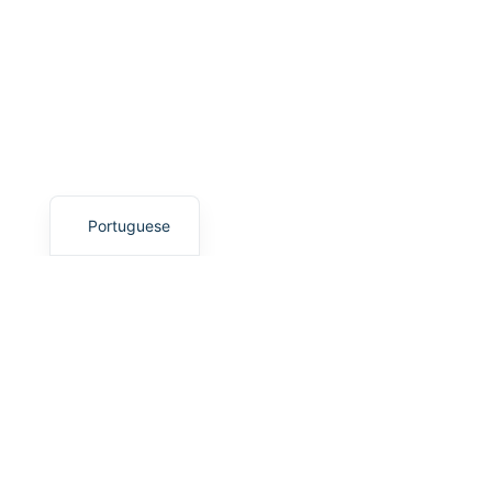
English
Portuguese
Bebidas cuidadosamente
criadas para celebrações de
casamento intemporais
Um serviço de bar profissional para casamentos